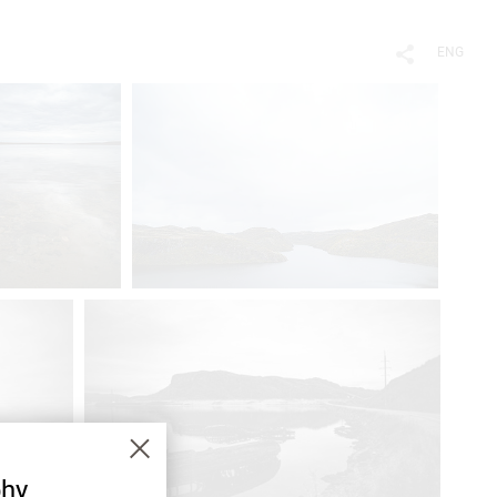
ENG
hy