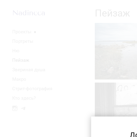
Пейзаж
Nadincca
Проекты
▼
Портреты
Ню
Пейзаж
Звериная душа
Макро
Стрит-фотография
Кто здесь?
Д