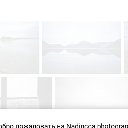
обро пожаловать на Nadincca photograp