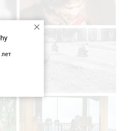
hy
 лет