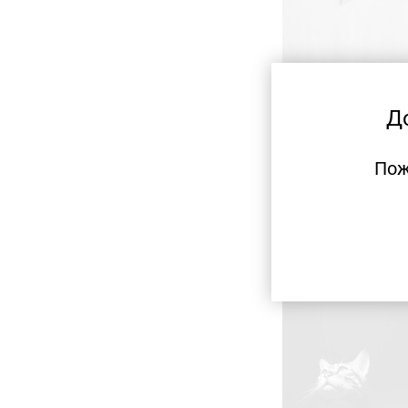
Д
Пож